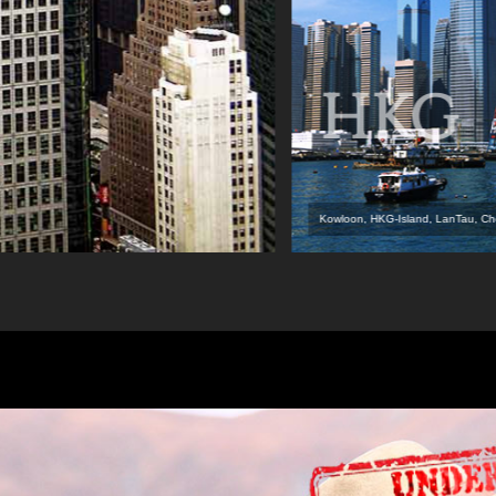
HKG
Kowloon, HKG-Island, LanTau, 