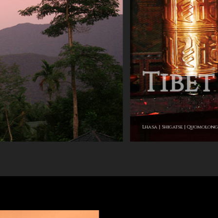
Tibet
Lhasa | Shigatse | Quomolongm