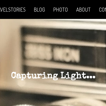
VELSTORIES
BLOG
PHOTO
ABOUT
CO
Capturing Light...