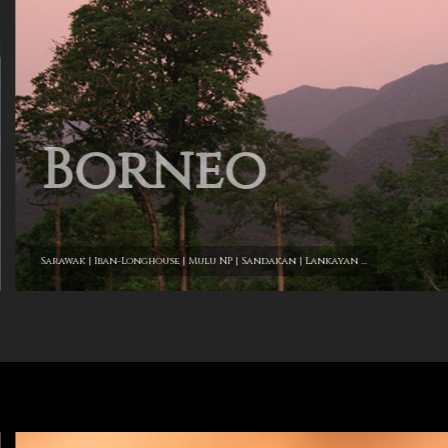
Borneo
Sarawak | Iban-Longhouse | Mulu NP | Sandakan | Lankayan ...