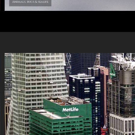
Animals, bugs & sealife
d