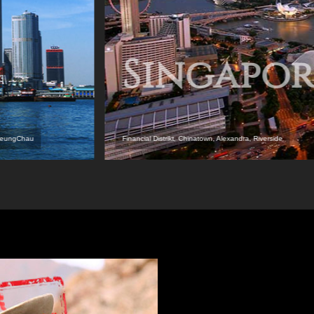
Singapor
CheungChau
Financial Distrikt, Chinatown, Alexandra, Riverside