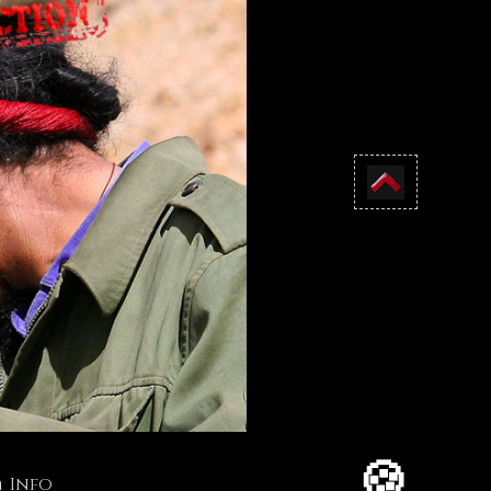
🍪
Info
n