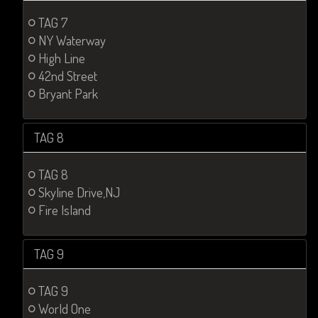
TAG 7
NY Waterway
High Line
42nd Street
Bryant Park
TAG 8
TAG 8
Skyline Drive,NJ
Fire Island
TAG 9
TAG 9
World One