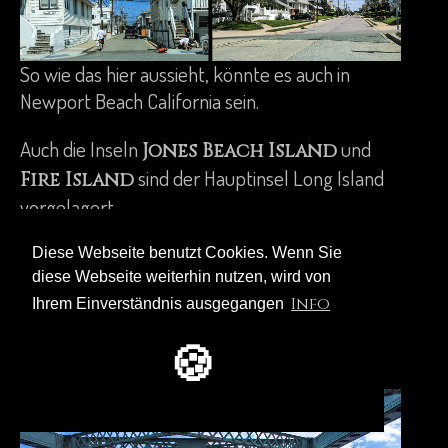
So wie das hier aussieht, könnte es auch in
Newport Beach California sein.
Auch die Inseln
und
Jones Beach Island
sind der Hauptinsel Long Island
Fire Island
vorgelagert.
Hier gibt es nur noch eine Hauptstraße, wilde
Diese Webseite benutzt Cookies. Wenn Sie
Natur und breite Strände.
diese Webseite weiterhin nutzen, wird von
Auf dem langen Weg nach Fire Island ist die
Info
Ihrem Einverständnis ausgegangen
die letzte, die wir
Robert Moses Bridge
🍪
überqueren müssen.