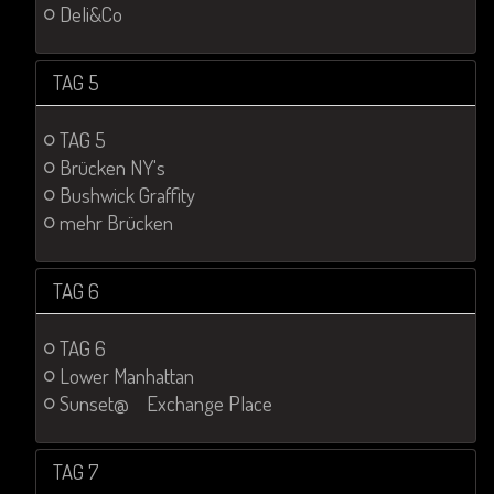
Deli&Co
TAG 5
TAG 5
Brücken NY's
Bushwick Graffity
mehr Brücken
TAG 6
TAG 6
Lower Manhattan
Sunset@ Exchange Place
TAG 7