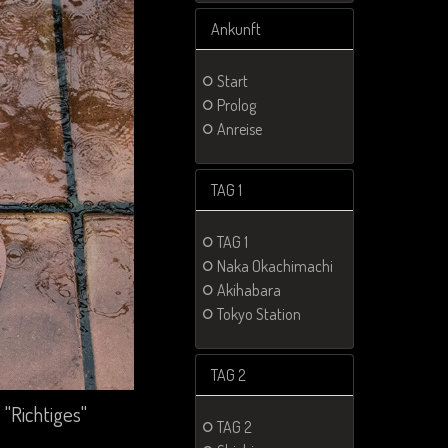
Ankunft
Start
Prolog
Anreise
TAG 1
TAG 1
Naka Okachimachi
Akihabara
Tokyo Station
TAG 2
 "Richtiges"
TAG 2