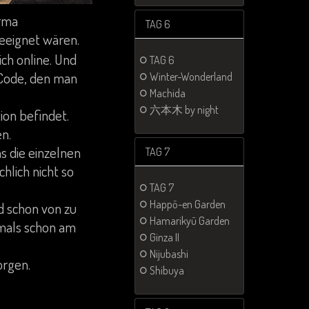
irma
TAG 6
geeignet wären.
ch online. Und
TAG 6
 Code, den man
Winter-Wonderland
Machida
六本木 by night
ion befindet.
n.
s die einzelnen
TAG 7
hlich nicht so
TAG 7
Happō-en Garden
d schon von zu
Hamarikyū Garden
tmals schon am
Ginza II
Nijubashi
orgen.
Shibuya