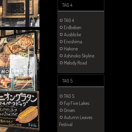
TAG 4
TAG 4
Erdbeben
Ausblicke
Enoshima
Hakone
Ashinoko Skyline
Melody Road
TAG 5
TAG 5
Fuji Five Lakes
Onsen
Autumn Leaves
Festival