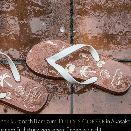
arten kurz nach 8 am zum
in Akasaka.
Tully's Coffee
 einem Frühstück verstehen, finden wir nicht.