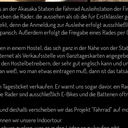
 an der Akasaka Station die Fahrrad Ausleihstation der F
cken die Räder, die aussehen als ob die für Erstklässler 
ekt, denn die Anmeldung zur Ausleihe erfolgt ausschließli
Japanisch. Außerdem erfolgt die Freigabe eines Rades per
en in einem Hostel, das sich ganz in der Nähe von der Stat
nternet als Verkaufsstelle von Ganztageskarten angegebe
 den Hostelbetreibern, der sehr gut englisch kann und un
an weiß, wo man etwas eintragen muß, dann ist das tatsäc
 Tagesticket verkaufen. Er warnt uns sogar davor, ein Ra
ie Räder sind ausschließlich E-Bikes und die Batterien of
und deshalb verschieben wir das Projekt "Fahrrad" auf m
nnen wir unsere Indoortour.
 etwas gucken, was es in den Läden so zu kaufen gibt.