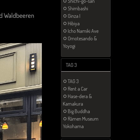
Shichi-go-san
Shimbashi
und Waldbeeren
Ginza I
Hibiya
Icho Namiki Ave
Omotesando &
Yoyogi
TAG 3
TAG 3
Rent a Car
Hase-dera &
Kamakura
Big Buddha
Rāmen Museum
Yokohama