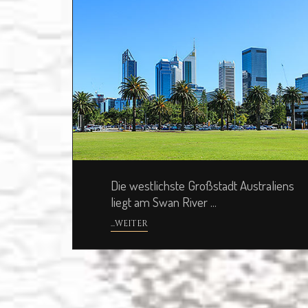
Die westlichste Großstadt Australiens
liegt am Swan River ...
...WEITER