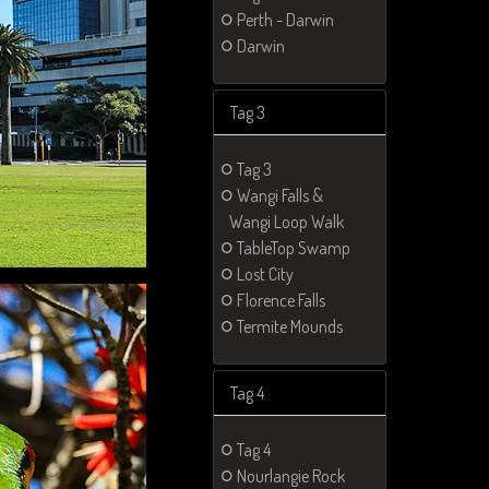
Perth - Darwin
Darwin
Tag 3
Tag 3
Wangi Falls &
Wangi Loop Walk
TableTop Swamp
Lost City
Florence Falls
Termite Mounds
Tag 4
Tag 4
Nourlangie Rock