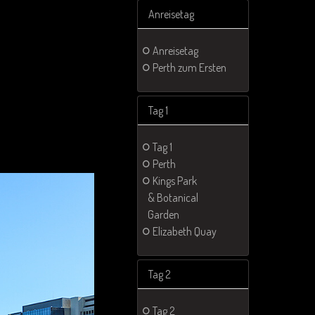
Anreisetag
Anreisetag
Perth zum Ersten
Tag 1
Tag 1
Perth
Kings Park
& Botanical
Garden
Elizabeth Quay
Tag 2
Tag 2