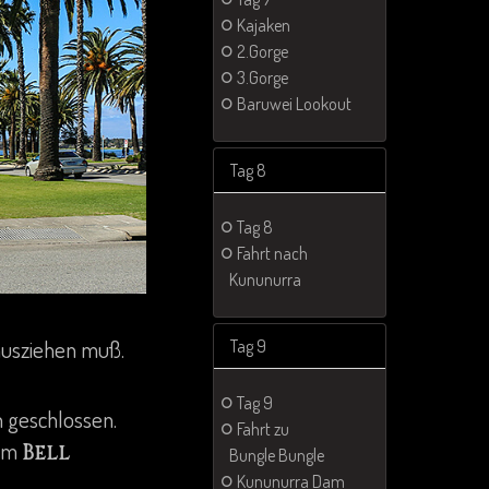
Kajaken
2.Gorge
3.Gorge
Baruwei Lookout
Tag 8
Tag 8
Fahrt nach
Kununurra
Tag 9
ausziehen muß.
Tag 9
 geschlossen.
Fahrt zu
vom
Bell
Bungle Bungle
Kununurra Dam