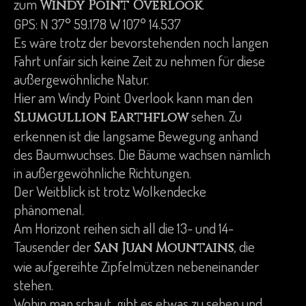
zum
.
Windy Point Overlook
GPS: N 37° 59.178 W 107° 14.537
Es wäre trotz der bevorstehenden noch langen
Fahrt unfair sich keine Zeit zu nehmen für diese
außergewöhnliche Natur.
Hier am Windy Point Overlook kann man den
sehen. Zu
Slumgullion Earthflow
erkennen ist die langsame Bewegung anhand
des Baumwuchses. Die Bäume wachsen nämlich
in außergewöhnliche Richtungen.
Der Weitblick ist trotz Wolkendecke
phänomenal.
Am Horizont reihen sich all die 13- und 14-
Tausender der
, die
San Juan Mountains
wie aufgereihte Zipfelmützen nebeneinander
stehen.
Wohin man schaut, gibt es etwas zu sehen und