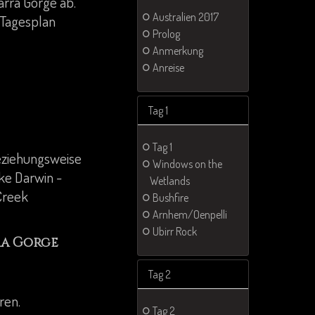
arra Gorge ab.
Australien 2017
 Tagesplan
Prolog
Anmerkung
Anreise
Tag 1
Tag 1
eziehungsweise
Windows on the
ke Darwin -
Wetlands
Creek
Bushfire
Arnhem/Oenpelli
Ubirr Rock
a Gorge
Tag 2
ren.
Tag 2