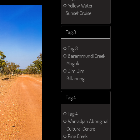
Yellow Water
Sunset Cruise
Tag 3
Tag 3
Barammundi Creek
Maguk
Jim Jim
Billabong
Tag 4
Tag 4
Warradjan Aboriginal
Cultural Centre
Pine Creek