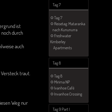
Tag 7
Tag 7
Reisetag: Mataranka
ergrund ist
nach Kununurra
n noch durch
Freshwater
Kimberley
eilweise auch
Apartments
Tag 8
 Versteck traut.
Tag 8
Mirima NP
Ivanhoe Café
Invanhoe Crossing
diesen Weg nur
Tag 9 Part I