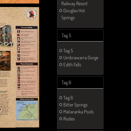
Railway Resort
Douglas Hot
Springs
Tag 5
Tag 5
Umbrawarra Gorge
Edith Falls
Tag 6
Tag 6
Bitter Springs
Mataranka Pools
Rodeo