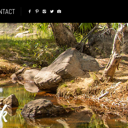
NTACT
ek